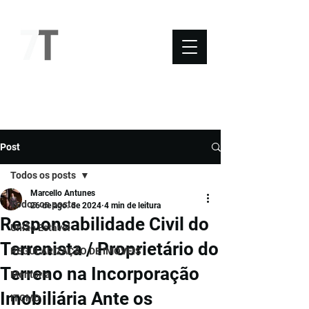
NOVO SÉTIMO
Post
Todos os posts
Marcello Antunes
Todos os posts
26 de ago. de 2024
4 min de leitura
Responsabilidade Civil do
União Estável
Terrenista / Proprietário do
REGULARIZAÇÃO DE IMÓVEIS
Terreno na Incorporação
Mentoria
Imobiliária Ante os
ITCMD