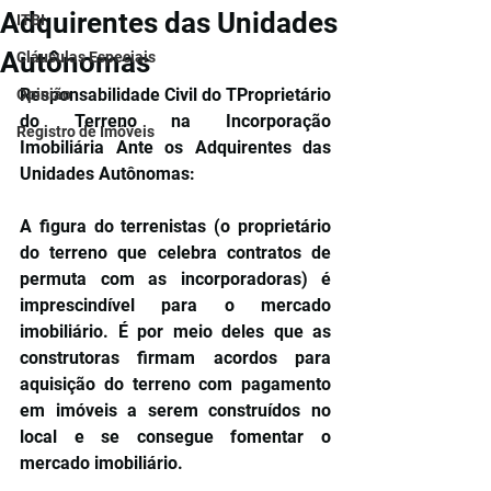
Adquirentes das Unidades
ITBI
Autônomas
Cláusulas Especiais
Responsabilidade Civil do TProprietário 
Opinião
do Terreno na Incorporação 
Registro de Imóveis
Imobiliária Ante os Adquirentes das 
Unidades Autônomas:
A figura do terrenistas (o proprietário 
do terreno que celebra contratos de 
permuta com as incorporadoras) é 
imprescindível para o mercado 
imobiliário. É por meio deles que as 
construtoras firmam acordos para 
aquisição do terreno com pagamento 
em imóveis a serem construídos no 
local e se consegue fomentar o 
mercado imobiliário.