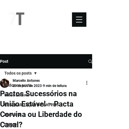
NOVO SÉTIMO
Post
Todos os posts
Marcello Antunes
Todos os posts
20 de out. de 2023
9 min de leitura
Pactos Sucessórios na
União Estável
União Estável – Pacta
REGULARIZAÇÃO DE IMÓVEIS
Corvina ou Liberdade do
Mentoria
Casal?
ITCMD