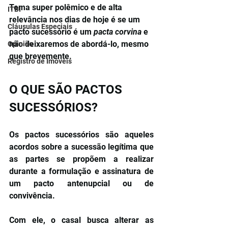
Tema super polêmico e de alta 
ITBI
relevância nos dias de hoje é se um 
Cláusulas Especiais
pacto sucessório é um 
pacta corvina
 e 
não deixaremos de abordá-lo, mesmo 
Opinião
que brevemente. 
Registro de Imóveis
O QUE SÃO PACTOS 
SUCESSÓRIOS?
Os pactos sucessórios são aqueles 
acordos sobre a sucessão legítima que 
as partes se propõem a realizar 
durante a formulação e assinatura de 
um pacto antenupcial ou de 
convivência. 
Com ele, o casal busca alterar as 