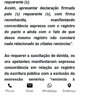
requerente (s).
Assim, apresentar declaração firmada 
pelo (s) requerente (s), com firma 
reconhecida, manifestando 
concordância expressa com o registro 
do pacto e ainda com o fato de que 
desse mesmo registro não constará 
nada relacionado às citadas renúncias".
Ao requerer a suscitação de dúvida, os 
ora apelantes manifestaram expressa 
concordância em relação ao registro 
da escritura pública com a exclusão da 
expressão genérica "renúncia à 
pretensão sucessória", aduzindo que o 
Phone
Email
WhatsApp
Endereço
objeto de ambos os conviventes é a 
"renúncia à concorrência sucessória" 
com ascendentes ou descendentes do 
falecido. Insistiram, porém, nas 