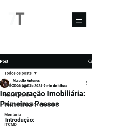
NOVO SÉTIMO
Post
Todos os posts
Marcello Antunes
Todos os posts
20 de ago. de 2024
9 min de leitura
Incorporação Imobiliária:
União Estável
Primeiros Passos
REGULARIZAÇÃO DE IMÓVEIS
Mentoria
Introdução:
ITCMD