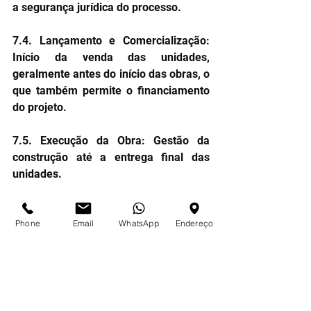
a segurança jurídica do processo.
7.4. Lançamento e Comercialização: 
Início da venda das unidades, 
geralmente antes do início das obras, o 
que também permite o financiamento 
do projeto.
7.5. Execução da Obra: Gestão da 
construção até a entrega final das 
unidades.
7.6. Averbação da Conclusão da Obra: 
averbação do término da obra junto ao 
Phone
Email
WhatsApp
Endereço
registro de imóveis.
7.7 – Entrega das Chaves: efetiva 
transmissão da posse aos adquirentes.