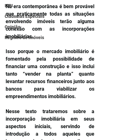
ITBI
Na era contemporânea é bem provável 
que praticamente todas as situações 
Cláusulas Especiais
envolvendo imóveis terão alguma 
Opinião
conexão com as incorporações 
imobiliárias.
Registro de Imóveis
Isso porque o mercado imobiliário é 
fomentado pela possibilidade de 
financiar uma construção e isso inclui 
tanto “vender na planta” quanto 
levantar recursos financeiros junto aos 
bancos para viabilizar os 
empreendimentos imobiliários.
Nesse texto trataremos sobre a 
incorporação imobiliária em seus 
aspectos iniciais, servindo de 
introdução a todos aqueles que 