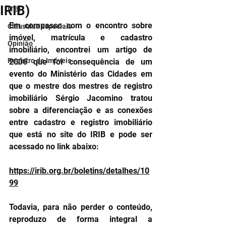
IRIB)
ITBI
Em compasso com o encontro sobre 
Cláusulas Especiais
imóvel, matrícula e cadastro 
Opinião
imobiliário, encontrei um artigo de 
Registro de Imóveis
2006 que foi consequência de um 
evento do Ministério das Cidades em 
que o mestre dos mestres de registro 
imobiliário Sérgio Jacomino tratou 
sobre a diferenciação e as conexões 
entre cadastro e registro imobiliário 
que está no site do IRIB e pode ser 
acessado no link abaixo:
https://irib.org.br/boletins/detalhes/10
99
Todavia, para não perder o conteúdo, 
reproduzo de forma integral a 