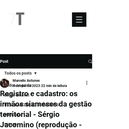
NOVO SÉTIMO
Post
Todos os posts
Marcello Antunes
Todos os posts
4 de mai. de 2023
22 min de leitura
Registro e cadastro: os
União Estável
irmãos siameses da gestão
REGULARIZAÇÃO DE IMÓVEIS
territorial - Sérgio
Mentoria
Jacomino (reprodução -
ITCMD