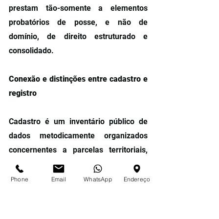
prestam tão-somente a elementos 
probatórios de posse, e não de 
domínio, de direito estruturado e 
consolidado.
Conexão e distinções entre cadastro e 
registro
Cadastro é um inventário público de 
dados metodicamente organizados 
concernentes a parcelas territoriais, 
dentro de certo país ou distrito, 
baseado no levantamento dos seus 
Phone
Email
WhatsApp
Endereço
limites (FIG, 1995).”