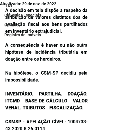
Atualizado:
29 de nov. de 2022
ITBI
A decisão em tela dispõe a respeito da 
Cláusulas Especiais
atribuição de valores distintos dos de 
avaliação fiscal aos bens partilhados 
Opinião
em inventário extrajudicial. 
Registro de Imóveis
A consequência é haver ou não outra 
hipótese de incidência tributária em 
doação entre os herdeiros.
Na hipótese, o CSM-SP decidiu pela 
impossibilidade.
INVENTÁRIO. PARTILHA. DOAÇÃO. 
ITCMD - BASE DE CÁLCULO - VALOR 
VENAL. TRIBUTOS - FISCALIZAÇÃO.
CSMSP
 - APELAÇÃO CÍVEL: 1004733-
43.2020.8.26.0114