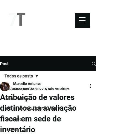
NOVO SÉTIMO
Post
Todos os posts
Marcello Antunes
Todos os posts
24 de nov. de 2022
6 min de leitura
Atribuição de valores
União Estável
distintos na avaliação
REGULARIZAÇÃO DE IMÓVEIS
fiscal em sede de
Mentoria
inventário
ITCMD