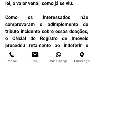
lei, o valor venal, como já se viu.
Como os interessados não 
comprovaram o adimplemento do 
tributo incidente sobre essas doações, 
o ONcial de Registro de Imóveis 
procedeu retamente ao indeferir o 
registro stricto sensu, já que nos 
termos da Lei no 6.015, de 31 de 
Phone
Email
WhatsApp
Endereço
dezembro de 1973, art. 289, lhe cabia 
(a) controlar o recolhimento do tributo 
incidente na espécie (que não houve, 
como é incontroverso) e (b) veriNcar a 
adequação da base de cálculo aos 
critérios legais (que não se deu, 
porque os interessados, como dito, não 
utilizaram os corretos valores venais e, 
à força desse erro, concluíram que não 
tinham mais nada que adimplir em 