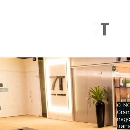
NOVO SÉTIMO
O NO
Gran
negó
tran