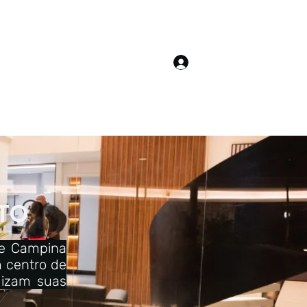
Login
áculo do 7T
TO
de Campina
 centro de
lizam suas