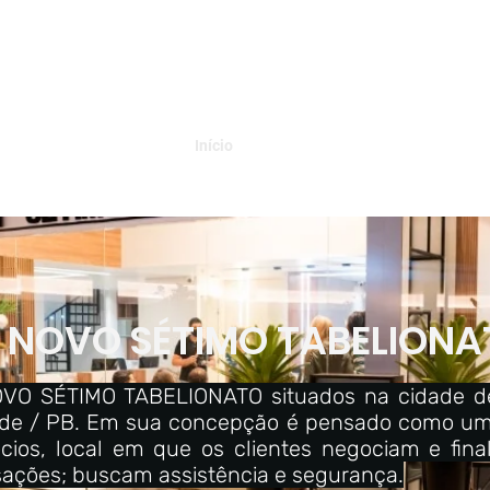
Início
Sobre
Equipe
Serviços
Or
NOVO SÉTIMO TABELIONA
VO SÉTIMO TABELIONATO situados na cidade 
de / PB. Em sua concepção é pensado como um
cios, local em que os clientes negociam e fina
sações; buscam assistência e segurança.