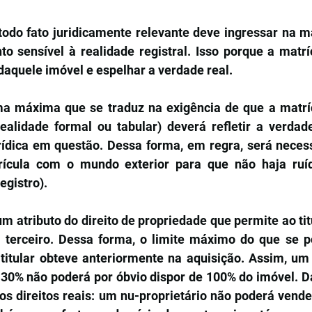
 todo fato juridicamente relevante deve ingressar na m
o sensível à realidade registral. Isso porque a matríc
 daquele imóvel e espelhar a verdade real.
a máxima que se traduz na exigência de que a matrícu
ealidade formal ou tabular) deverá refletir a verdade 
rídica em questão. Dessa forma, em regra, será necess
ícula com o mundo exterior para que não haja ruído
egistro).
um atributo do direito de propriedade que permite ao titu
terceiro. Dessa forma, o limite máximo do que se po
 titular obteve anteriormente na aquisição. Assim, um 
 30% não poderá por óbvio dispor de 100% do imóvel. 
os direitos reais: um nu-proprietário não poderá vende