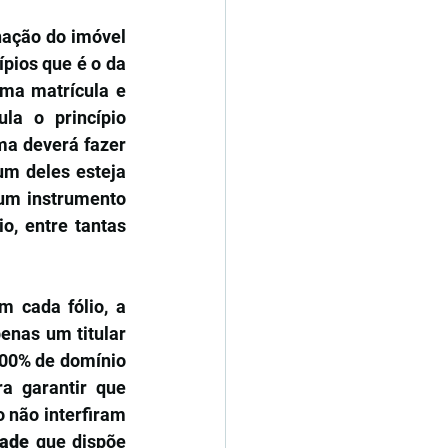
ação do imóvel 
por ocorrer de forma tão reiterada ganhou uma classificação entre os princípios que é o da 
ma matrícula e 
a o princípio 
ma deverá fazer 
m deles esteja 
um instrumento 
o, entre tantas 
cada fólio, a 
nas um titular 
00% de domínio 
a garantir que 
 não interfiram 
dade
 que dispõe 