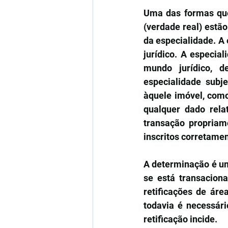
Uma das formas que 
(verdade real) estã
da especialidade. A 
jurídico. A especial
mundo jurídico, d
especialidade subje
àquele imóvel, como
qualquer dado relat
transação propriam
inscritos corretamen
A determinação é um
se está transaciona
retificações de áre
todavia é necessári
retificação incide. 