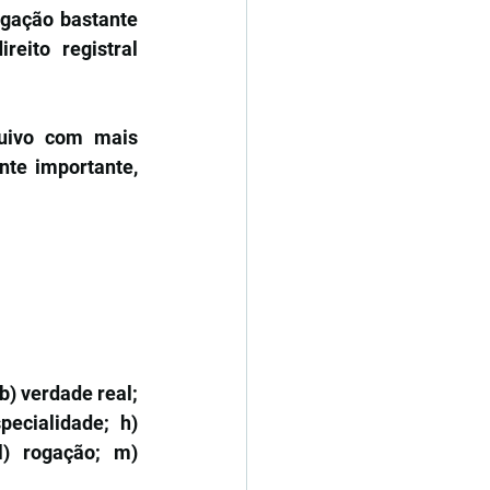
gação bastante 
ito registral 
uivo com mais 
te importante, 
b) verdade real; 
ecialidade; h) 
l) rogação; m) 