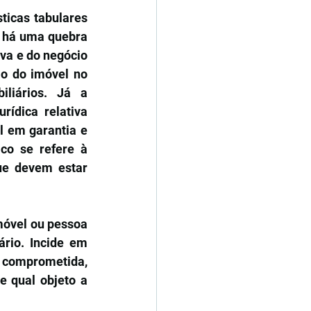
icas tabulares 
 há uma quebra 
va e do negócio 
ão do imóvel no 
liários. Já a 
ídica relativa 
 em garantia e 
co se refere à 
e devem estar 
óvel ou pessoa 
rio. Incide em 
 comprometida, 
 qual objeto a 