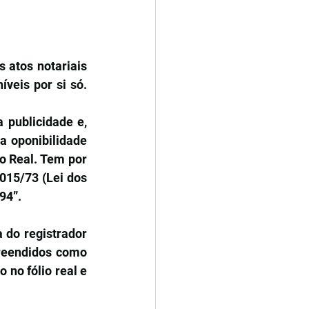
 atos notariais 
veis por si só. 
 publicidade e, 
consequentemente, a ideia do conhecimento por todos. Também, garante a oponibilidade 
o Real. Tem por 
015/73 (Lei dos 
94”.
do registrador 
reendidos como 
no fólio real e 