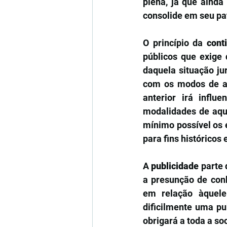
plena, já que ainda
consolide em seu pa
O princípio da 
cont
públicos que exige 
daquela situação ju
com os modos de aq
anterior irá infl
modalidades de aqu
mínimo possível os 
para fins históricos e
A 
publicidade
 parte
a presunção de conh
em relação àquele
dificilmente uma pu
obrigará a toda a so