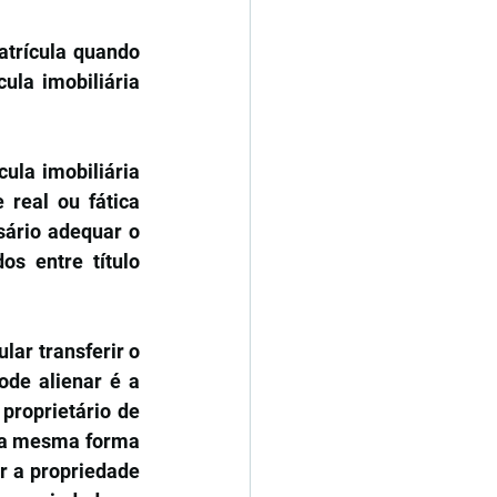
atrícula quando 
ula imobiliária 
la imobiliária 
real ou fática 
ário adequar o 
s entre título 
lar transferir o 
de alienar é a 
proprietário de 
Da mesma forma 
r a propriedade 