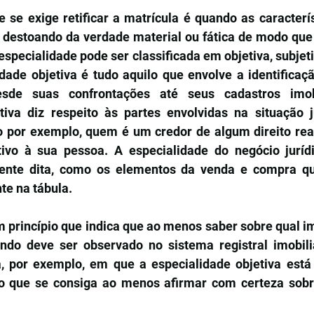
se exige retificar a matrícula é quando as característ
o destoando da verdade material ou fática de modo que
especialidade pode ser classificada em objetiva, subjeti
idade objetiva é tudo aquilo que envolve a identificaç
esde suas confrontações até seus cadastros imobi
tiva diz respeito às partes envolvidas na situação jur
 por exemplo, quem é um credor de algum direito real
ivo à sua pessoa. A especialidade do negócio jurídi
ente dita, como os elementos da venda e compra qu
te na tábula. 
 princípio que indica que ao menos saber sobre qual im
ndo deve ser observado no sistema registral imobiliá
a, por exemplo, em que a especialidade objetiva está
o que se consiga ao menos afirmar com certeza sobre