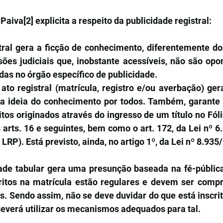
 Paiva
[2]
 explicita a respeito da publicidade registral:
tral gera a ficção de conhecimento, diferentemente dos
es judiciais que, inobstante acessíveis, não são oponí
das no órgão específico de publicidade.
to registral (matrícula, registro e/ou averbação) gera
itos originados através do ingresso de um título no Fóli
arts. 16 e seguintes, bem como o art. 172, da Lei nº 6.
LRP). Está previsto, ainda, no artigo 1º, da Lei nº 8.935/
ade tabular gera uma presunção baseada na fé-pública 
ritos na matrícula estão regulares e devem ser comp
s. Sendo assim, não se deve duvidar do que está inscrito 
deverá utilizar os mecanismos adequados para tal.