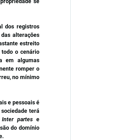
propriedade se 
 dos registros 
das alterações 
stante estreito 
odo o cenário 
da em algumas 
nente romper o 
reu, no mínimo 
is e pessoais é 
sociedade terá 
 
Inter partes
 e 
ssão do domínio 
e.