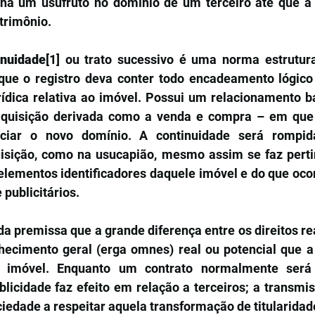
 há um usufruto no domínio de um terceiro até que a 
trimônio.
inuidade
[1]
 ou trato sucessivo é uma norma estrutural
que o registro deva conter todo encadeamento lógico 
rídica relativa ao imóvel. Possui um relacionamento ba
uisição derivada como a venda e compra – em que t
uenciar o novo domínio. A continuidade será rompi
isição, como na usucapião, mesmo assim se faz perti
elementos identificadores daquele imóvel e do que ocor
 publicitários.
 da premissa que a grande diferença entre os direitos rea
ecimento geral (erga omnes) real ou potencial que a 
 imóvel. Enquanto um contrato normalmente será
blicidade faz efeito em relação a terceiros; a transmi
ciedade a respeitar aquela transformação de titularidad