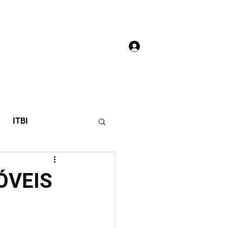
Login
áculo do 7T
ITBI
ÓVEIS