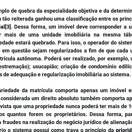
plo de quebra da especialidade objetiva e da determin
ial
[3]
. Dessa forma, um imóvel deve corresponder a u
 mais de uma unidade imobiliária na mesma tábul
iedade estará quebrado. Para isso, o operador do siste
 em questão sejam regularizados a fim de que cada u
rícula autônoma. Poderá ser realizado, por exemplo, 
(estremação); usucapião; criação de condomínio edilíci
s de adequação e regularização imobiliária ao sistema.
riedade da matrícula comporta apenas um imóvel em 
 considerada um direito absoluto também comporta ape
 vista que uma propriedade nunca poderá ter mais de 1
os quantos forem os proprietários. Dessa forma, par
 fraudes na realização do negócio jurídico de alienação
rio o sistema possui como trava o princípio da 
priori