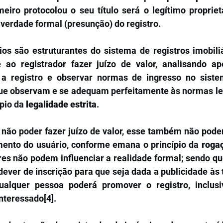
eiro protocolou o seu título será o legítimo proprietá
verdade formal (presunção) do registro.
ios são estruturantes do sistema de registros imobiliá
ao registrador fazer juízo de valor, analisando ape
a registro e observar normas de ingresso no siste
que observam e se adequam perfeitamente às normas leg
pio da 
legalidade estrita
.
não poder fazer juízo de valor, esse também não poderá
ento do usuário, conforme emana o princípio da 
roga
res não podem influenciar a realidade formal; sendo qu
dever de inscrição para que seja dada a publicidade às
qualquer pessoa poderá promover o registro, inclusi
nteressado
[4]
.