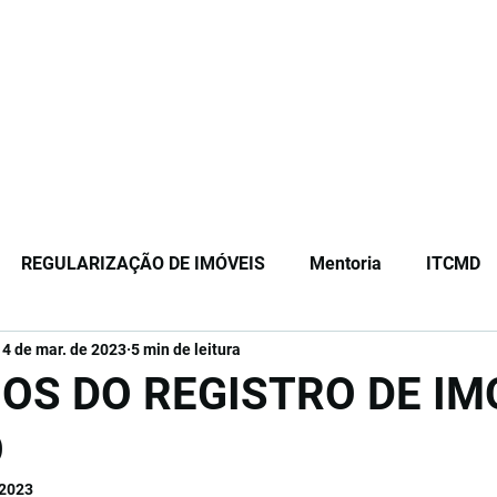
Início
Sobre
Equipe
Serviços
Or
REGULARIZAÇÃO DE IMÓVEIS
Mentoria
ITCMD
14 de mar. de 2023
5 min de leitura
ão
Registro de Imóveis
IOS DO REGISTRO DE IM
O
 2023