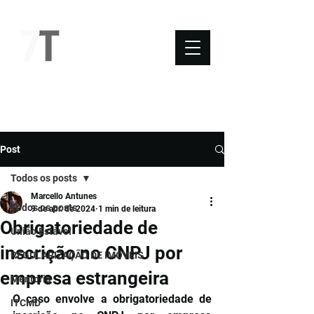
NOVO SÉTIMO
Post
Todos os posts
Marcello Antunes
Todos os posts
9 de abr. de 2024
1 min de leitura
Obrigatoriedade de
União Estável
inscrição no CNPJ por
REGULARIZAÇÃO DE IMÓVEIS
empresa estrangeira
Mentoria
O caso envolve a obrigatoriedade de 
ITCMD