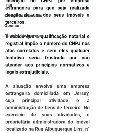
inscrição no CNPJ por empresa 
ITBI
estrangeira para que seja realizada 
doação de um dos seus imóveis a 
Cláusulas Especiais
terceiros.
Opinião
Registro de Imóveis
É sabido que a qualificação notarial e 
registral impõe o número do CNPJ nos 
atos correlatos e sem eles qualquer 
tentativa seria frustrada por não 
atender aos princípios normativos e 
legais extrajudiciais.
A situação envolve uma empresa 
estrangeira domiciliada em Jersey, 
cuja principal atividade é a 
administração de bens de terceiro. No 
exercício de suas atividades, é 
proprietária administradora do imóvel 
localizado na Rua Albuquerque Lins, n° 