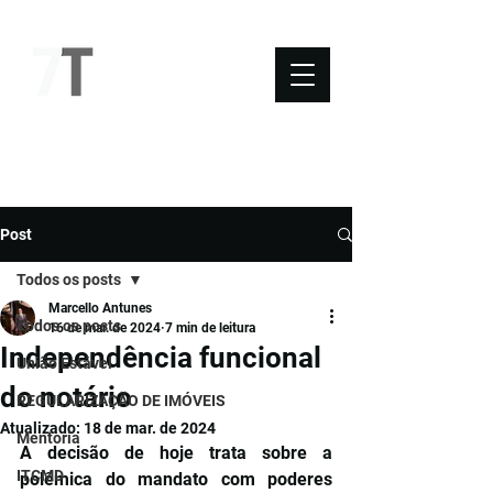
NOVO SÉTIMO
Post
Todos os posts
Marcello Antunes
Todos os posts
16 de mar. de 2024
7 min de leitura
Independência funcional
União Estável
do notário
REGULARIZAÇÃO DE IMÓVEIS
Atualizado:
18 de mar. de 2024
Mentoria
A decisão de hoje trata sobre a 
ITCMD
polêmica do mandato com poderes 