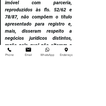
imóvel com parceria, 
reproduzidos às fls. 52/62 e 
78/87, não compõem o título 
apresentado para registro e, 
mais, disseram respeito a 
negócios jurídicos distintos, 
razão pela qual não alteram o 
resultado da dúvida “.
Phone
Email
WhatsApp
Endereço
O outro precedente consistente na 
Apelação Cível n. 524-6/3, Rel. Des. 
Gilberto Passos de Freitas, j . 
03.08.2006, acolheu o entendimento 
da necessidade da determinação do 
imóvel a ser alienado, como se 
observa do seguinte:
“Conclui-se, pois, que os 