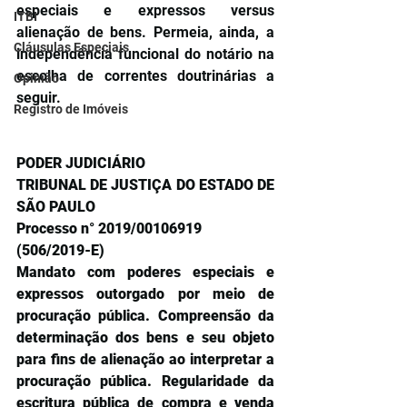
especiais e expressos versus 
ITBI
alienação de bens. Permeia, ainda, a 
Cláusulas Especiais
independência funcional do notário na 
escolha de correntes doutrinárias a 
Opinião
seguir.
Registro de Imóveis
PODER JUDICIÁRIO
TRIBUNAL DE JUSTIÇA DO ESTADO DE 
SÃO PAULO
Processo n° 2019/00106919
(506/2019-E)
Mandato com poderes especiais e 
expressos outorgado por meio de 
procuração pública. Compreensão da 
determinação dos bens e seu objeto 
para fins de alienação ao interpretar a 
procuração pública. Regularidade da 
escritura pública de compra e venda 