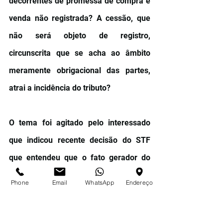
decorrentes de promessa de compra e 
venda não registrada? A cessão, que 
não será objeto de registro, 
circunscrita que se acha ao âmbito 
meramente obrigacional das partes, 
atrai a incidência do tributo?
O tema foi agitado pelo interessado 
que indicou recente decisão do STF 
que entendeu que o fato gerador do 
imposto nasceria com a “transferência 
Phone
Email
WhatsApp
Endereço
efetiva da propriedade imobiliária 
mediante registro em cartório”. Vale a 