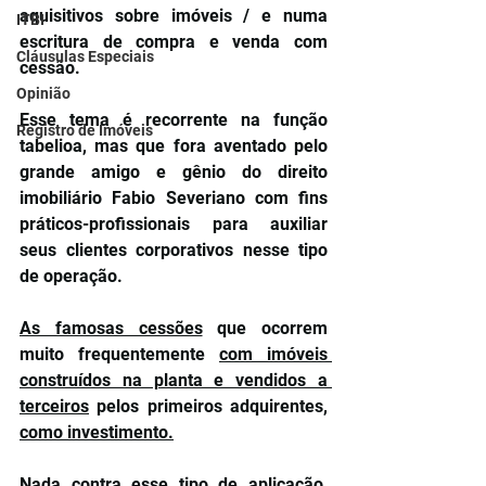
aquisitivos sobre imóveis / e numa 
ITBI
escritura de compra e venda com 
Cláusulas Especiais
cessão.
Opinião
Esse tema é recorrente na função 
Registro de Imóveis
tabelioa, mas que fora aventado pelo 
grande amigo e gênio do direito 
imobiliário Fabio Severiano com fins 
práticos-profissionais para auxiliar 
seus clientes corporativos nesse tipo 
de operação.
As famosas cessões
 que ocorrem 
muito frequentemente 
com imóveis 
construídos na planta e vendidos a 
terceiros
 pelos primeiros adquirentes
,
como investimento.
Nada contra esse tipo de aplicação, 