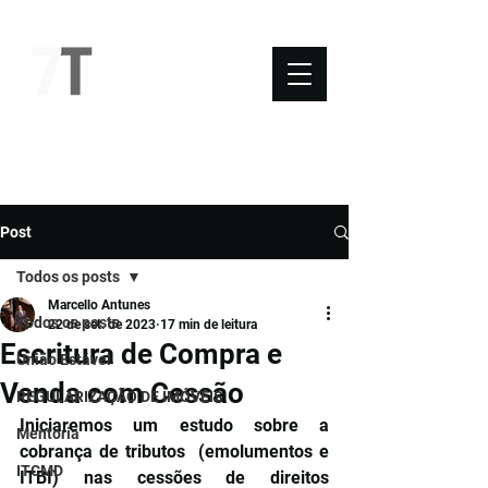
NOVO SÉTIMO
Post
Todos os posts
Marcello Antunes
Todos os posts
22 de set. de 2023
17 min de leitura
Escritura de Compra e
União Estável
Venda com Cessão
REGULARIZAÇÃO DE IMÓVEIS
Iniciaremos um estudo sobre a 
Mentoria
cobrança de tributos  (emolumentos e 
ITCMD
ITBI) nas cessões de direitos 