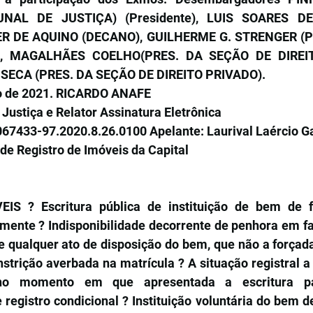
UNAL DE JUSTIÇA) (Presidente), LUIS SOARES DE
ER DE AQUINO (DECANO), GUILHERME G. STRENGER (P
), MAGALHÃES COELHO(PRES. DA SEÇÃO DE DIREIT
ECA (PRES. DA SEÇÃO DE DIREITO PRIVADO).
io de 2021. RICARDO ANAFE
Justiça e Relator Assinatura Eletrônica
67433-97.2020.8.26.0100 Apelante: Laurival Laércio Ga
 de Registro de Imóveis da Capital
S ? Escritura pública de instituição de bem de fam
amente ? Indisponibilidade decorrente de penhora em fa
 qualquer ato de disposição do bem, que não a forçada 
trição averbada na matrícula ? A situação registral a 
 no momento em que apresentada a escritura par
 registro condicional ? Instituição voluntária do bem de