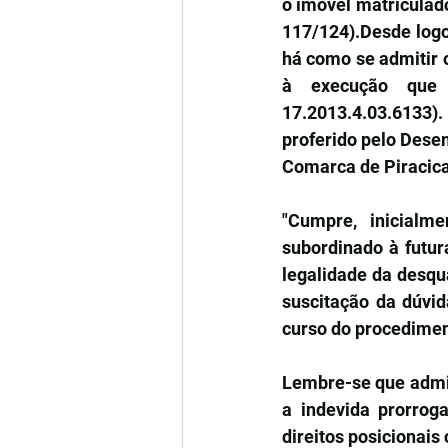
o imóvel matriculado 
117/124).Desde logo,
há como se admitir 
à execução que 
17.2013.4.03.6133). 
proferido pelo Dese
Comarca de Piracic
"Cumpre, inicialme
subordinado à futur
legalidade da desqu
suscitação da dúvi
curso do procedimen
Lembre-se que admit
a indevida prorroga
direitos posicionais c