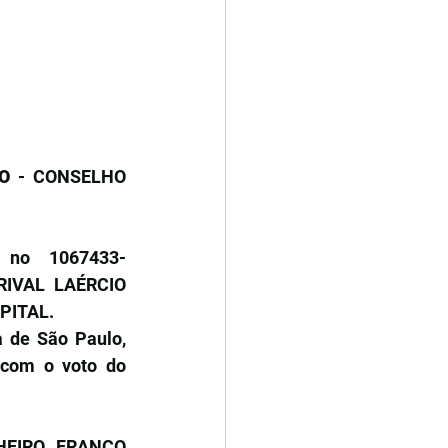
O 
- CONSELHO 
 no 1067433- 
RIVAL LAÉRCIO 
PITAL.
 de São Paulo, 
 com o voto do 
HEIRO FRANCO 