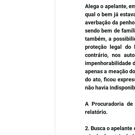
Alega o apelante, em
qual o bem já estav
averbação da penhor
sendo bem de famíli
também, a possibilid
proteção legal do 
contrário, nos au
impenhorabilidade do
apenas a meação do 
do ato, ficou expre
não havia indisponib
A Procuradoria de 
relatório.
2. Busca o apelante o