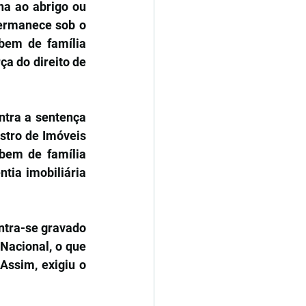
na ao abrigo ou 
ermanece sob o 
bem de família 
a do direito de 
ntra a sentença 
tro de Imóveis 
 bem de família 
tia imobiliária 
ntra-se gravado 
Nacional, o que 
Assim, exigiu o 