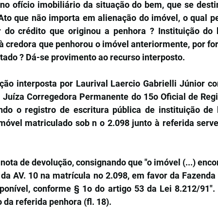
 no ofício imobiliário da situação do bem, que se desti
 Ato que não importa em alienação do imóvel, o qual p
do crédito que originou a penhora ? Instituição do 
à credora que penhorou o imóvel anteriormente, por forç
tado ? Dá-se provimento ao recurso interposto.
ção interposta por Laurival Laercio Gabrielli Júnior co
 Juíza Corregedora Permanente do 15o Oficial de Regis
ando o registro de escritura pública de instituição de
móvel matriculado sob n o 2.098 junto à referida serven
 nota de devolução, consignando que "o imóvel (...) enco
 da AV. 10 na matrícula no 2.098, em favor da Fazenda 
ponível, conforme § 1o do artigo 53 da Lei 8.212/91". 
da referida penhora (fl. 18).