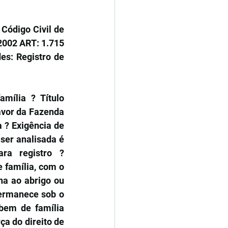
Código Civil de 
2002 ART: 1.715 
s: Registro de 
ília ? Título 
vor da Fazenda 
? Exigência de 
ser analisada é 
a registro ? 
 família, com o 
na ao abrigo ou 
ermanece sob o 
bem de família 
a do direito de 