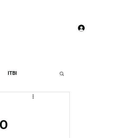
Login
áculo do 7T
ITBI
ÃO