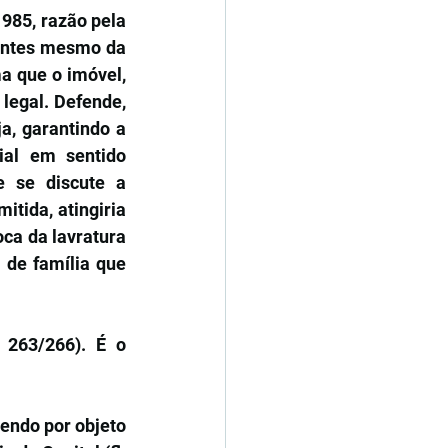
985, razão pela 
 antes mesmo da 
 que o imóvel, 
egal. Defende, 
a, garantindo a 
al em sentido 
 se discute a 
tida, atingiria 
ca da lavratura 
de família que 
 263/266). É o 
tendo por objeto 