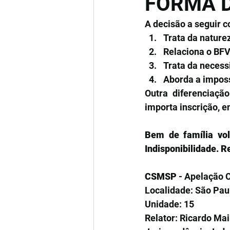
FORMA 
A decisão a seguir c
Trata da nature
Relaciona o BFV
Trata da necess
Aborda a impossi
Outra diferenciaçã
importa inscrição, e
Bem de família volu
Indisponibilidade. R
CSMSP
 - Apelação 
Localidade: São Pau
Unidade: 15
Relator: Ricardo Mai