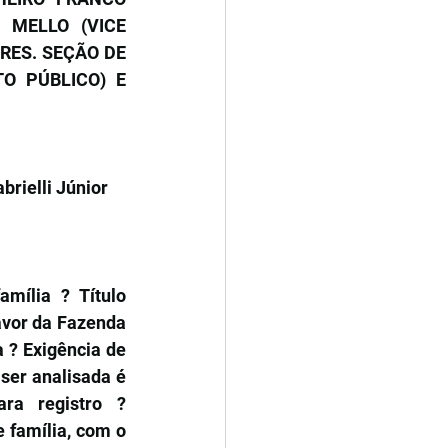
 MELLO (VICE 
RES. SEÇÃO DE 
O PÚBLICO) E 
brielli Júnior
ília ? Título 
vor da Fazenda 
? Exigência de 
ser analisada é 
a registro ? 
 família, com o 