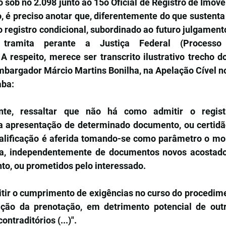
sob no 2.098 junto ao 15o Oficial de Registro de Imóveis
 é preciso anotar que, diferentemente do que sustenta 
o registro condicional, subordinado ao futuro julgamen
tramita perante a Justiça Federal (Processo
A respeito, merece ser transcrito ilustrativo trecho d
mbargador Márcio Martins Bonilha, na Apelação Cível no
aba:
nte, ressaltar que não há como admitir o registro
a apresentação de determinado documento, ou certidão 
alificação é aferida tomando-se como parâmetro o mo
da, independentemente de documentos novos acostado
to, ou prometidos pelo interessado.
ir o cumprimento de exigências no curso do procedimen
ção da prenotação, em detrimento potencial de outro
ontraditórios (...)".