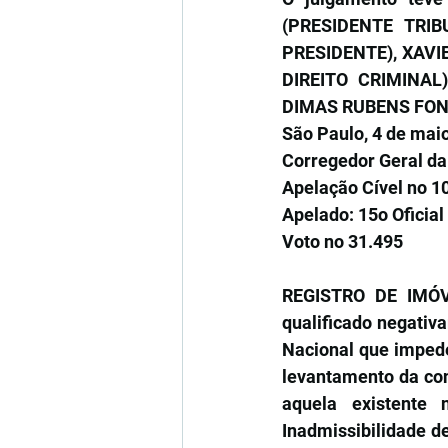
(PRESIDENTE TRIB
PRESIDENTE), XAVI
DIREITO CRIMINAL
DIMAS RUBENS FONS
São Paulo, 4 de ma
Corregedor Geral da 
Apelação Cível no 10
Apelado: 15o Oficial
Voto no 31.495
REGISTRO DE IMÓVEI
qualificado negativ
Nacional que impede
levantamento da cons
aquela existente
Inadmissibilidade de