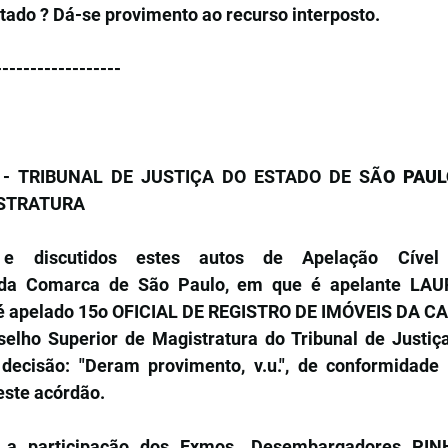
tado ? Dá-se provimento ao recurso interposto.
------------------
 - TRIBUNAL DE JUSTIÇA DO ESTADO DE SÃ
O PAUL
ISTRATURA
s e discutidos estes autos de Apelação Cível
, da Comarca de São Paulo, em que é apelante LAU
é apelado 15o OFICIAL DE REGISTRO DE IMÓVEIS DA CA
ho Superior de Magistratura do Tribunal de Justiça
 decisão: "Deram provimento, v.u.", de conformidade
 este acórdão.
 a participação dos Exmos. Desembargadores PIN