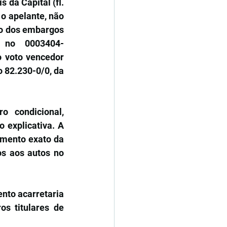
 da Capital (fl. 
o apelante, não 
to dos embargos 
 no 0003404-
o voto vencedor 
 82.230-0/0, da 
 condicional, 
explicativa. A 
mento exato da 
s aos autos no 
to acarretaria 
s titulares de 