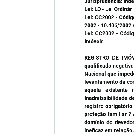
Jurisprudência: Inde
Lei: LO - Lei Ordinár
Lei: CC2002 - Código
2002 - 10.406/2002 A
Lei: CC2002 - Códig
Imóveis
REGISTRO DE IMÓVEI
qualificado negativ
Nacional que impede
levantamento da cons
aquela existente
Inadmissibilidade de
registro obrigatório
proteção familiar ?
domínio do devedor 
ineficaz em relação 