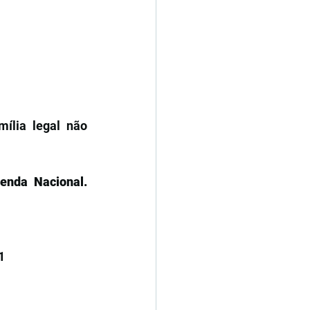
ília legal não 
enda Nacional. 
1