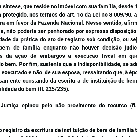
 síntese, que reside no imóvel com sua família, desde 1
a protegido, nos termos do art. 1o da Lei no 8.009/90,
a em favor da Fazenda Nacional. Nesse sentido, afirma
a, não poderia ser penhorado por expressa disposição l
ade da prática do ato de registro sob condição, ou sej
bem de família enquanto não houver decisão judici
tos da ação de embargos à execução fiscal em que
 bem. Por fim, sustenta que a indisponibilidade, se admi
executado e não, de sua esposa, ressaltando que, à épo
ssamente constando da escritura de instituição de bem 
ilidade do bem (fl. 225/235).
Justiça opinou pelo não provimento do recurso (fl.
 registro da escritura de instituição de bem de família 