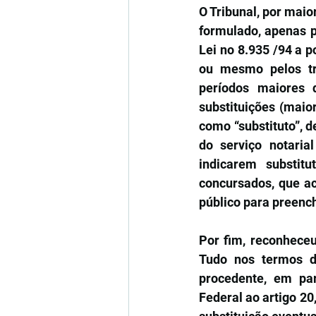
O Tribunal, por maio
formulado, apenas pa
Lei no 8.935 /94 a p
ou mesmo pelos tri
períodos maiores 
substituições (maio
como “substituto”, d
do serviço notarial
indicarem substitu
concursados, que ac
público para preench
Por fim, reconheceu 
Tudo nos termos do
procedente, em par
Federal ao artigo 20