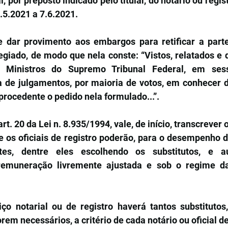
, por preposto indicado pelo titular, do notário ou regist
.5.2021 a 7.6.2021.
 dar provimento aos embargos para retificar a parte 
giado, de modo que nela conste: “Vistos, relatados e d
 Ministros do Supremo Tribunal Federal, em sessã
 de julgamentos, por maioria de votos, em conhecer da
procedente o pedido nela formulado...”.
rt. 20 da Lei n. 8.935/1994, vale, de início, transcrever o
 e os oficiais de registro poderão, para o desempenho d
ntes, dentre eles escolhendo os substitutos, e au
emuneração livremente ajustada e sob o regime da 
o notarial ou de registro haverá tantos substitutos,
rem necessários, a critério de cada notário ou oficial de