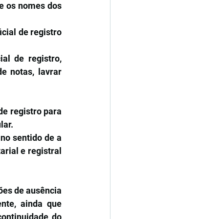
te os nomes dos 
ial de registro 
l de registro, 
 notas, lavrar 
e registro para 
lar.
no sentido de a 
ial e registral 
es de ausência 
nte, ainda que 
ontinuidade do 