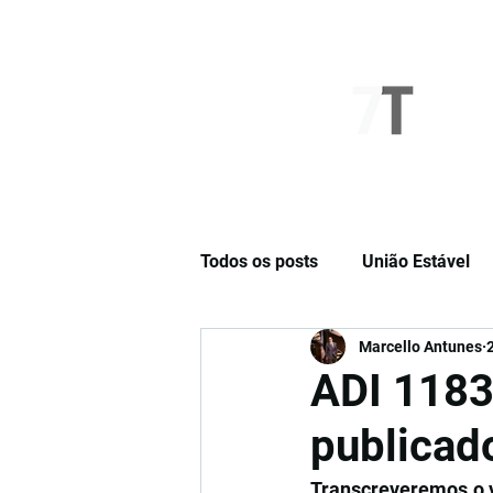
NOVO SÉTIMO
Todos os posts
União Estável
Marcello Antunes
Cláusulas Especiais
Opini
ADI 1183
publicad
Transcreveremos o vo