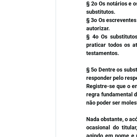
§ 2o Os notários e 
substitutos.
§ 3o Os escreventes 
autorizar.
§ 4o Os substitutos
praticar todos os a
testamentos.
§ 5o Dentre os subst
responder pelo respe
Registre-se que o e
regra fundamental do
não poder ser moles
Nada obstante, o ac
ocasional do titula
agindo em nome e p