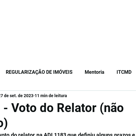
Início
Sobre
Equipe
Serviços
Or
REGULARIZAÇÃO DE IMÓVEIS
Mentoria
ITCMD
27 de set. de 2023
11 min de leitura
ão
Registro de Imóveis
 - Voto do Relator (não
o)
to do relator na ADI 1183 que definiu alguns prazos e c