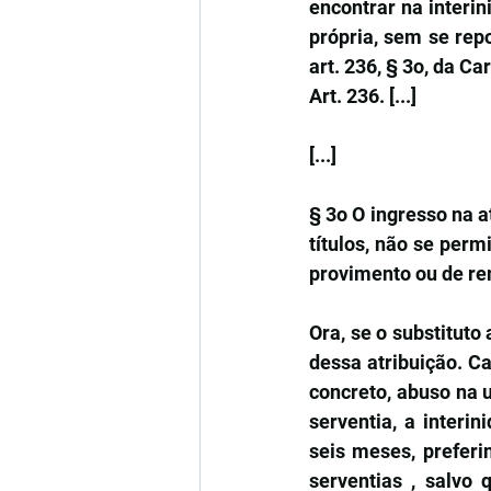
encontrar na interi
própria, sem se rep
art. 236, § 3o, da Ca
Art. 236. [...]
[...]
§ 3o O ingresso na a
títulos, não se perm
provimento ou de re
Ora, se o substituto
dessa atribuição. Ca
concreto, abuso na u
serventia, a interi
seis meses, preferi
serventias , salvo 