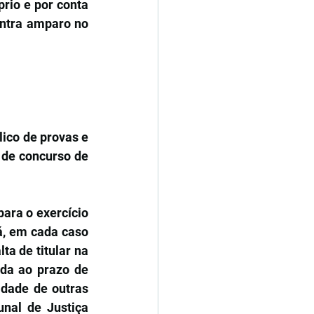
rio e por conta 
ntra amparo no 
ico de provas e 
 de concurso de 
ara o exercício 
á, em cada caso 
a de titular na 
da ao prazo de 
dade de outras 
nal de Justiça 