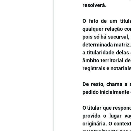
resolverá.
O fato de um titul
qualquer relação com
pois só há sucursal,
determinada matriz. 
a titularidade dela
âmbito territorial de
registrais e notari
De resto, chama a 
pedido inicialmente
O titular que respon
provido o lugar va
originária. O contex