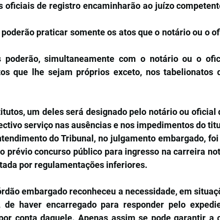
os oficiais de registro encaminharão ao juízo competen
poderão praticar somente os atos que o notário ou o ofic
 poderão, simultaneamente com o notário ou o oficia
tos que lhe sejam próprios exceto, nos tabelionatos de
itutos, um deles será designado pelo notário ou oficial d
ctivo serviço nas ausências e nos impedimentos do titu
ntendimento do Tribunal, no julgamento embargado, foi 
 prévio concurso público para ingresso na carreira notar
tada por regulamentações inferiores.
órdão embargado reconheceu a necessidade, em situaçõ
r, de haver encarregado para responder pelo expedie
or conta daquele. Apenas assim se pode garantir a c