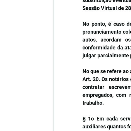
substituição eventual
Sessão Virtual de 28
No ponto, é caso de
pronunciamento cole
autos, acordam os
conformidade da ata
julgar parcialmente 
No que se refere ao a
Art. 20. Os notários
contratar escreve
empregados, com r
trabalho.
§ 1o Em cada serviç
auxiliares quantos fo