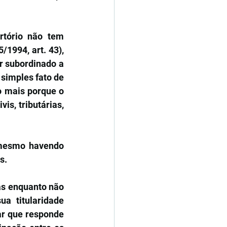
rtório não tem 
1994, art. 43), 
r subordinado a 
simples fato de 
 mais porque o 
is, tributárias, 
mesmo havendo 
s.
as enquanto não 
a titularidade 
ar que responde 