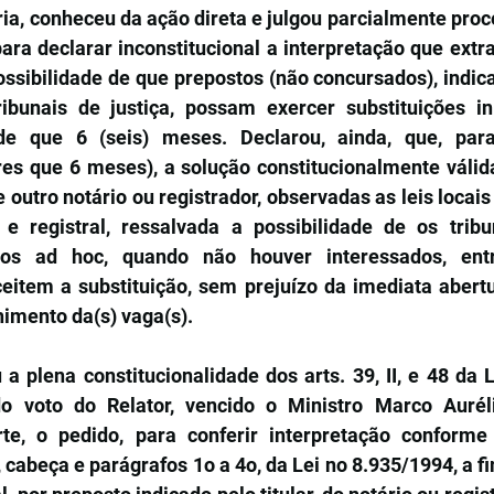
ria, conheceu da ação direta e julgou parcialmente proc
ra declarar inconstitucional a interpretação que extrai
ossibilidade de que prepostos (não concursados), indicad
bunais de justiça, possam exercer substituições ini
de que 6 (seis) meses. Declarou, ainda, que, para
res que 6 meses), a solução constitucionalmente válida
e outro notário ou registrador, observadas as leis locais
 e registral, ressalvada a possibilidade de os tribun
tos ad hoc, quando não houver interessados, entre
eitem a substituição, sem prejuízo da imediata abertu
imento da(s) vaga(s). 
a plena constitucionalidade dos arts. 39, II, e 48 da L
 voto do Relator, vencido o Ministro Marco Aurélio
te, o pedido, para conferir interpretação conforme 
, cabeça e parágrafos 1o a 4o, da Lei no 8.935/1994, a fi