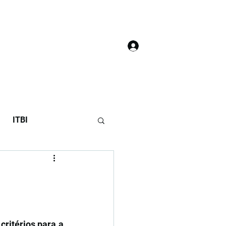
Login
áculo do 7T
ITBI
ritérios para a 