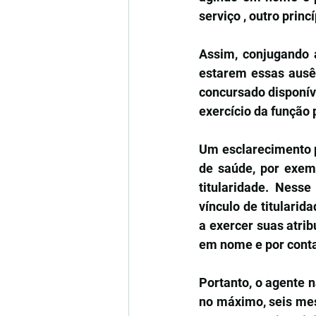
serviço , outro princ
Assim, conjugando a
estarem essas ausên
concursado disponíve
exercício da função
Um esclarecimento pr
de saúde, por exemp
titularidade. Ness
vínculo de titularid
a exercer suas atri
em nome e por conta
Portanto, o agente n
no máximo, seis mes