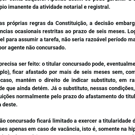
ípio imanente da atividade notarial e registral.
s próprias regras da Constituição, a decisão embarg
cias ocasionais restritas ao prazo de seis meses. Lo
l para assumir a tarefa, não seria razoável período ma
 por agente não concursado.
ecisa ser feito: o titular concursado pode, eventualme
lo), ficar afastado por mais de seis meses sem, com 
e caso, mantém o direito de indicar substituto, em 
ade que ainda detém. Já o substituto, nessas condições,
buições normalmente pelo prazo do afastamento do titul
 deste.
ão concursado ficará limitado a exercer a titularidade da
es apenas em caso de vacância, isto é, somente na hipó