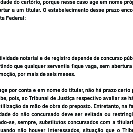
nidade do cartório, porque nesse caso age em nome próp
ortar a um titular. O estabelecimento desse prazo enco
rta Federal:
tividade notarial e de registro depende de concurso públ
itindo que qualquer serventia fique vaga, sem abertura
moção, por mais de seis meses.
 age por conta e em nome do titular, não há prazo certo p
be, pois, ao Tribunal de Justiça respectivo avaliar se h
tilização da mão de obra do preposto. Entretanto, na falt
nidade do não concursado deve ser evitada ou restringi
ndo-se, sempre, substitutos concursados com a titulari
quando não houver interessados, situação que o Tribu