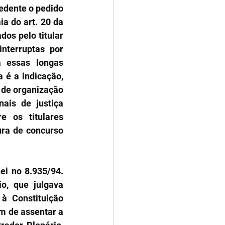
edente o pedido 
a do art. 20 da 
os pelo titular 
nterruptas por 
 essas longas 
 é a indicação, 
 de organização 
ais de justiça 
 os titulares 
ra de concurso 
ei no 8.935/94. 
, que julgava 
à Constituição 
m de assentar a 