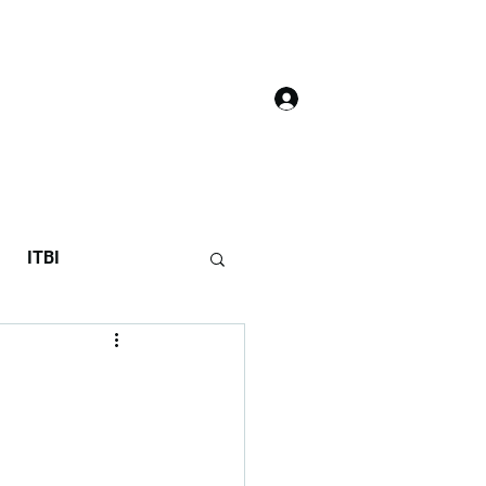
Login
áculo do 7T
ITBI