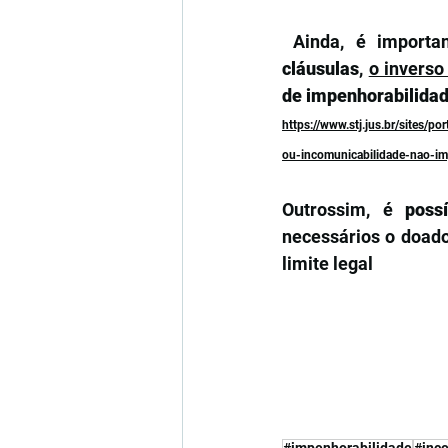
 Ainda, é import
cláusulas
, 
o inverso
de impenhorabilidad
https://www.stj.jus.br/sites/
ou-incomunicabilidade-nao-i
Outrossim, é
 possí
necessários o doador
limite legal 