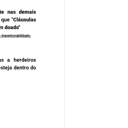
rte nas demais 
 que "
Cláusulas 
m doado"  
e-impenhorabilidade-
s a herdeiros 
steja dentro do 