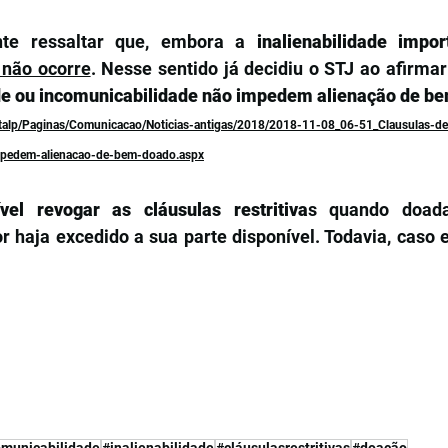
ante ressaltar que, embora a 
inalienabilidade impo
 não ocorre
. Nesse sentido já decidiu o STJ ao afirmar
e ou incomunicabilidade não impedem alienação de be
portalp/Paginas/Comunicacao/Noticias-antigas/2018/2018-11-08_06-51_Clausulas-d
mpedem-alienacao-de-bem-doado.aspx
vel revogar as cláusulas restritiva
s quando doada
 haja excedido a sua parte disponível. Todavia, caso e